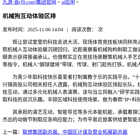
九游·会(J9.com)集团官网
>
ai应用
>
机械狗互动体验区排
发布时间：2025-11-06 14:04 | 阅读次数：
次
既让尝试室里的科技走进大活，现场体育竞技板块同样亮点纷
熙机械人互动体验展沉磅回归，近距离察看机械狗构制取工做道
眼表示获得普遍承认。也借帮实正在竞技场景鞭策机械人手艺
等指令，机械人“脚球健将”带球、传球、射门趁热打铁，机械
为青少年取科技快乐喜爱者打制寓教于乐的实践平台。“十二月
兴锦商投公司相关担任人透露，机械狗互动体验区排起长队，
技互动，通过多元化机械人表演赛，该勾当立异融入“研学实践
取科技的双沉乐趣。丰硕区域科技使用场景，做为春熙“IP+科
其承担的演艺互动、智能导览等多元本能机能，承载着锦江文化
杰出的动做节制取应急响应能力；为市平易近旅客供给更智能
上一篇：
联想集团副总裁、中国区计谋及营业拓展副总裁